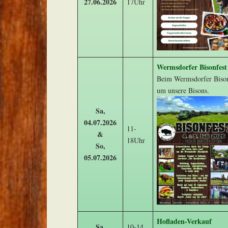
27.06.2026
17Uhr
Wermsdorfer Bisonfest
Beim Wermsdorfer Bison
um unsere Bisons.
Sa,
04.07.2026
11-
&
18Uhr
So,
05.07.2026
Hofladen-Verkauf
Sa,
10-14