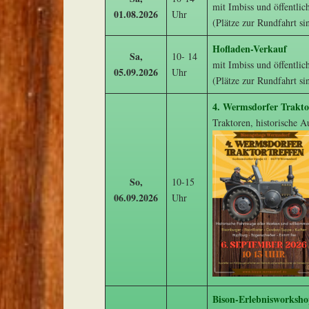
mit Imbiss und öffentlic
01.08.2026
Uhr
(Plätze zur Rundfahrt si
Hofladen-Verkauf
Sa,
10- 14
mit Imbiss und öffentlic
05.09.2026
Uhr
(Plätze zur Rundfahrt si
4. Wermsdorfer Trakto
Traktoren, historische A
So,
10-15
06.09.2026
Uhr
Bison-Erlebnisworksh