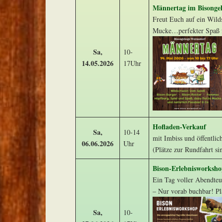
Männertag im Bisonge
Freut Euch auf ein Wild
Mucke…perfekter Spaß 
Sa,
10-
14.05.2026
17Uhr
Hofladen-Verkauf
Sa,
10-14
mit Imbiss und öffentlic
06.06.2026
Uhr
(Plätze zur Rundfahrt si
Bison-Erlebnisworksh
Ein Tag voller Abendteu
– Nur vorab buchbar! Pl
Sa,
10-