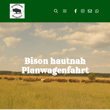
Hauptmenü
Suchen
Bison hautnah
Planwagenfahrt